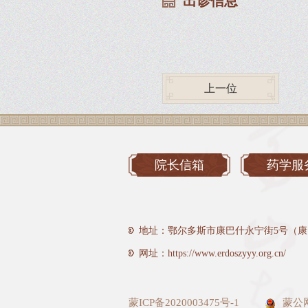
出诊信息
上一位
院长信箱
药学服
地址：鄂尔多斯市康巴什永宁街5号（康
网址：https://www.erdoszyyy.org.cn/
蒙ICP备2020003475号-1
蒙公网