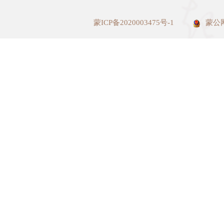
蒙ICP备2020003475号-1
蒙公网