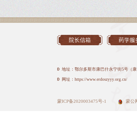
院长信箱
药学服
地址：鄂尔多斯市康巴什永宁街5号（康
网址：https://www.erdoszyyy.org.cn/
蒙ICP备2020003475号-1
蒙公网