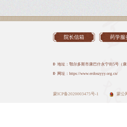
院长信箱
药学服
地址：鄂尔多斯市康巴什永宁街5号（康
网址：https://www.erdoszyyy.org.cn/
蒙ICP备2020003475号-1
蒙公网