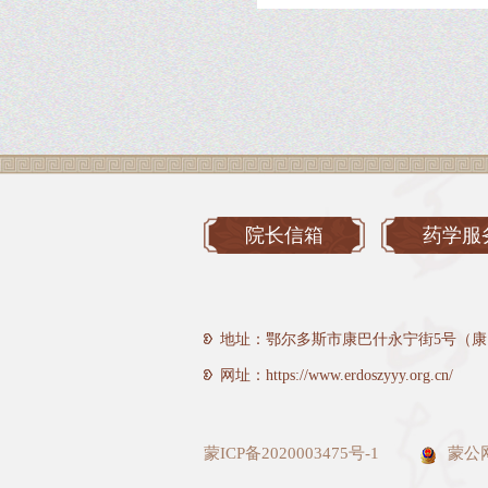
院长信箱
药学服
地址：鄂尔多斯市康巴什永宁街5号（康
网址：https://www.erdoszyyy.org.cn/
蒙ICP备2020003475号-1
蒙公网