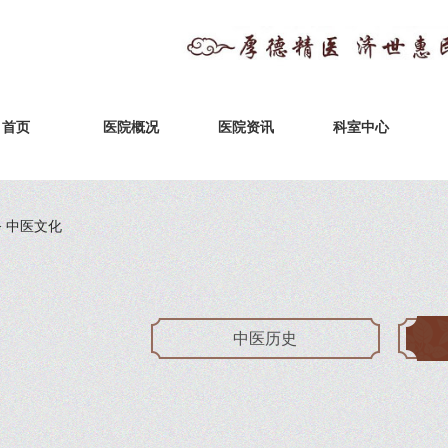
首页
医院概况
医院资讯
科室中心
>
中医文化
中医历史