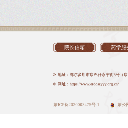
院长信箱
药学服
地址：鄂尔多斯市康巴什永宁街5号（康
网址：https://www.erdoszyyy.org.cn/
蒙ICP备2020003475号-1
蒙公网