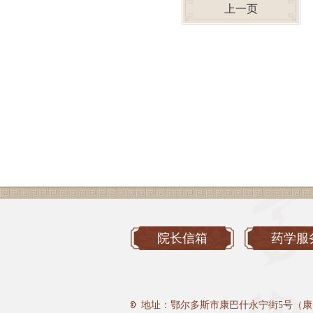
上一页
院长信箱
药学服
地址：鄂尔多斯市康巴什永宁街5号（康