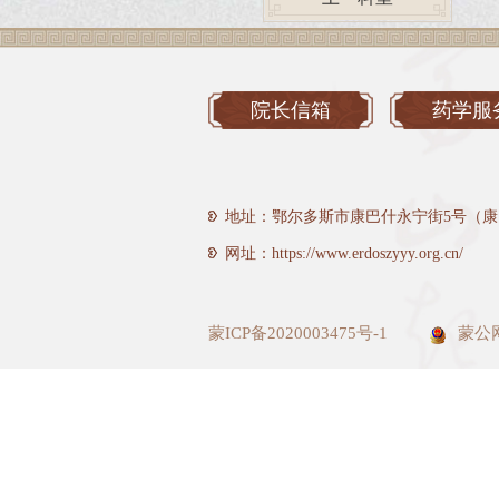
院长信箱
药学服
地址：鄂尔多斯市康巴什永宁街5号（康
网址：https://www.erdoszyyy.org.cn/
蒙ICP备2020003475号-1
蒙公网