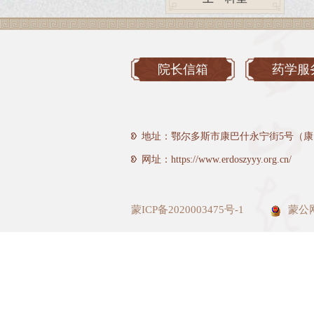
院长信箱
药学服
地址：鄂尔多斯市康巴什永宁街5号（康
网址：https://www.erdoszyyy.org.cn/
蒙ICP备2020003475号-1
蒙公网